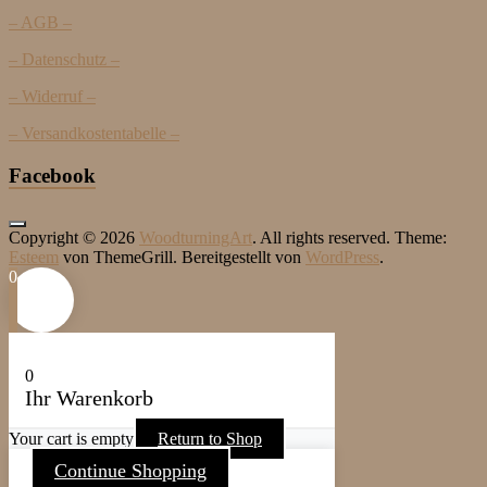
– AGB –
– Datenschutz –
– Widerruf –
– Versandkostentabelle –
Facebook
Copyright © 2026
WoodturningArt
. All rights reserved. Theme:
Esteem
von ThemeGrill. Bereitgestellt von
WordPress
.
0
0
Ihr Warenkorb
Your cart is empty
Return to Shop
Continue Shopping