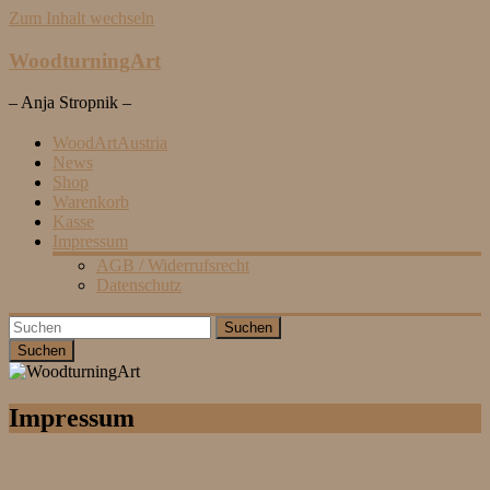
Zum Inhalt wechseln
WoodturningArt
– Anja Stropnik –
WoodArtAustria
News
Shop
Warenkorb
Kasse
Impressum
AGB / Widerrufsrecht
Datenschutz
Suchen
Impressum