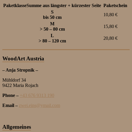
PaketklasseSumme aus längster + kürzester Seite
Paketschein
S
10,80 €
bis 50 cm
M
15,80 €
> 50 – 80 cm
L
20,80 €
> 80 – 120 cm
WoodArt Austria
– Anja Stropnik –
Mühldorf 34
9422 Maria Rojach
Phone –
+43 676 9313 190
Email –
zwei.eins@ymail.com
Allgemeines