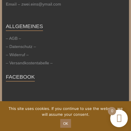
Email –
zwei.eins@ymail.com
ALLGEMEINES
– AGB –
– Datenschutz –
– Widerruf –
– Versandkostentabelle –
FACEBOOK
This site uses cookies. If you continue to use the website, we
Copyright © 2026
WoodturningArt
. All rights reserved. Theme:
Esteem
0
will assume your consent.
von ThemeGrill. Bereitgestellt von
WordPress
.
OK