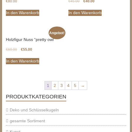
€
80.00
€
45.00
€
40.00
In den Warenkorb
In den Warenkorb
Angebot!
Holzfigur Nuss “pretty owl”
€
60.00
€
55.00
In den Warenkorb
1
2
3
4
5
→
PRODUKTKATEGORIEN
Deko und Schlüsselkugeln
gesamte Sortiment
Kunst