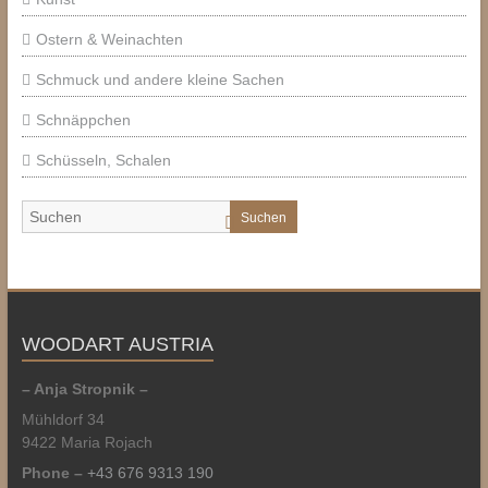
Ostern & Weinachten
Schmuck und andere kleine Sachen
Schnäppchen
Schüsseln, Schalen
Suchen
WOODART AUSTRIA
– Anja Stropnik –
Mühldorf 34
9422 Maria Rojach
Phone –
+43 676 9313 190