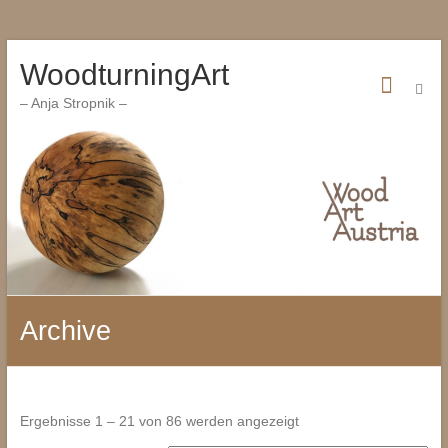
Zum
WoodturningArt
Inhalt
wechseln
– Anja Stropnik –
Archive
Ergebnisse 1 – 21 von 86 werden angezeigt