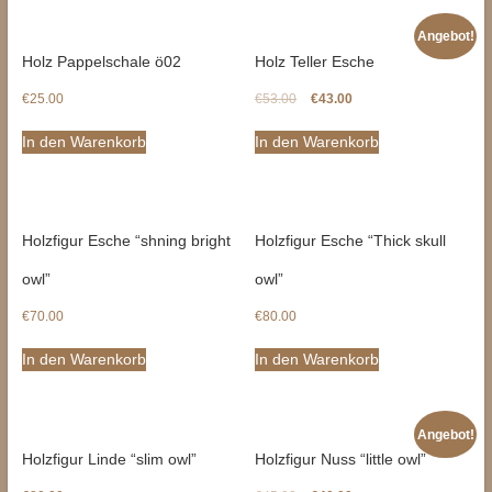
Angebot!
Holz Pappelschale ö02
Holz Teller Esche
€
25.00
€
53.00
€
43.00
In den Warenkorb
In den Warenkorb
Holzfigur Esche “shning bright
Holzfigur Esche “Thick skull
owl”
owl”
€
70.00
€
80.00
In den Warenkorb
In den Warenkorb
Angebot!
Holzfigur Linde “slim owl”
Holzfigur Nuss “little owl”