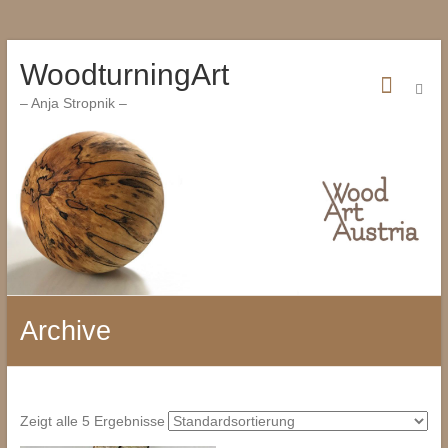
Zum
WoodturningArt
Inhalt
wechseln
– Anja Stropnik –
Archive
Zeigt alle 5 Ergebnisse