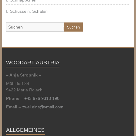
Schnäppchen
Schüsseln, Schalen
Suchen
WOODART AUSTRIA
– Anja Stropnik –
Mühldorf 34
9422 Maria Rojach
Phone –
+43 676 9313 190
Email –
zwei.eins@ymail.com
ALLGEMEINES