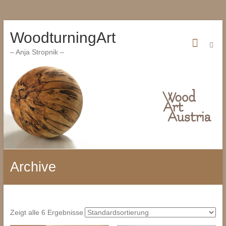
Zum
WoodturningArt
Inhalt
wechseln
– Anja Stropnik –
Archive
Zeigt alle 6 Ergebnisse