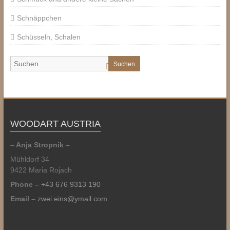
Schnäppchen
Schüsseln, Schalen
Suchen
WOODART AUSTRIA
– Anja Stropnik –
Mühldorf 34
9422 Maria Rojach
Phone –
+43 676 9313 190
Email –
zwei.eins@ymail.com