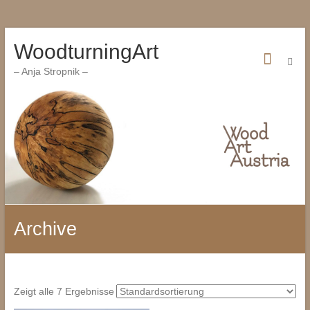
Zum
WoodturningArt
Inhalt
wechseln
– Anja Stropnik –
Archive
Zeigt alle 7 Ergebnisse