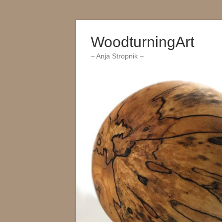
Zum
Inhalt
WoodturningArt
wechseln
– Anja Stropnik –