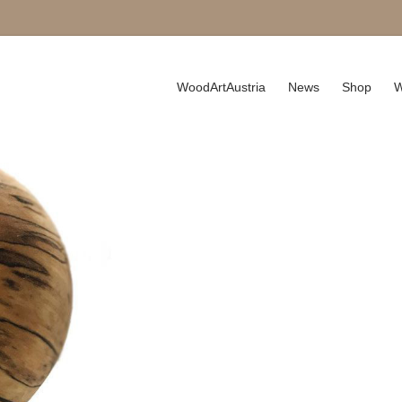
WoodArtAustria
News
Shop
W