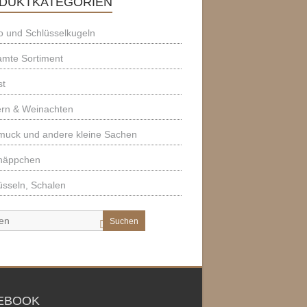
DUKTKATEGORIEN
 und Schlüsselkugeln
amte Sortiment
st
ern & Weinachten
muck und andere kleine Sachen
näppchen
sseln, Schalen
Suchen
EBOOK