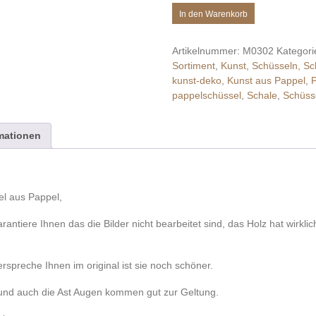
wunderschöne
In den Warenkorb
Schale
aus
Artikelnummer:
M0302
Kategori
Pappel
Sortiment
,
Kunst
,
Schüsseln, Sc
&
kunst-deko
,
Kunst aus Pappel
,
Epoxid
pappelschüssel
,
Schale
,
Schüss
Menge
rmationen
l aus Pappel,
ntiere Ihnen das die Bilder nicht bearbeitet sind, das Holz hat wirkl
rspreche Ihnen im original ist sie noch schöner.
 und auch die Ast Augen kommen gut zur Geltung.