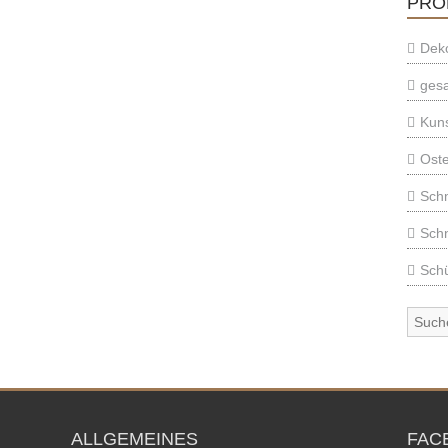
PRO
Deko
ges
Kun
Ost
Sch
Sch
Schü
ALLGEMEINES
FAC