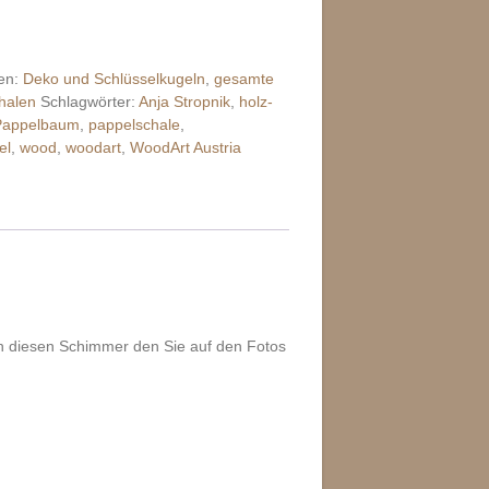
en:
Deko und Schlüsselkugeln
,
gesamte
halen
Schlagwörter:
Anja Stropnik
,
holz-
Pappelbaum
,
pappelschale
,
el
,
wood
,
woodart
,
WoodArt Austria
ich diesen Schimmer den Sie auf den Fotos