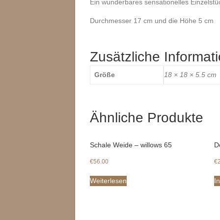
Ein wunderbares sensationelles Einzelstü
Durchmesser 17 cm und die Höhe 5 cm
Zusätzliche Informat
Größe
18 × 18 × 5.5 cm
Ähnliche Produkte
Schale Weide – willows 65
D
€
56.00
€
Weiterlesen
I