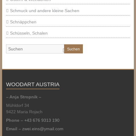
Schmuck und andere kleine Sachen
Schnäppchen
Schüsseln, Schalen
Suchen
WOODART AUSTRIA
– Anja Stropnik –
Mühldorf 34
9422 Maria Rojach
Phone –
+43 676 9313 190
Email –
zwei.eins@ymail.com