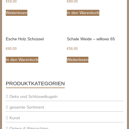
€
59.00
€
89.00
Weiterlesen
In den Warenkorb
Esche Holz Schüssel
Schale Weide – willows 65
€
60.00
€
56.00
In den Warenkorb
Weiterlesen
PRODUKTKATEGORIEN
Deko und Schlüsselkugeln
gesamte Sortiment
Kunst
Ostern & Weinachten