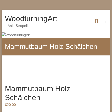
Zum
WoodturningArt
Inhalt
wechseln
– Anja Stropnik –
Mammutbaum Holz Schälchen
Mammutbaum Holz
Schälchen
€
20.00