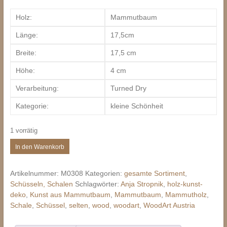
Holz:
Mammutbaum
Länge:
17,5cm
Breite:
17,5 cm
Höhe:
4 cm
Verarbeitung:
Turned Dry
Kategorie:
kleine Schönheit
1 vorrätig
Mammutbaum
In den Warenkorb
Holz
Schälchen
Artikelnummer:
M0308
Kategorien:
gesamte Sortiment
,
Menge
Schüsseln, Schalen
Schlagwörter:
Anja Stropnik
,
holz-kunst-
deko
,
Kunst aus Mammutbaum
,
Mammutbaum
,
Mammutholz
,
Schale
,
Schüssel
,
selten
,
wood
,
woodart
,
WoodArt Austria