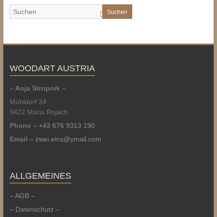
Suchen
WOODART AUSTRIA
– Anja Stropnik –
Mühldorf 34
9422 Maria Rojach
Phone –
+43 676 9313 190
Email –
zwei.eins@ymail.com
ALLGEMEINES
– AGB –
– Datenschutz –