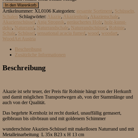
In den Warenkorb
Artikelnummer:
XL0106
Kategorien:
gesamte Sortiment
,
Schüsseln,
Schalen
Schlagwörter:
Akazie
,
Akazienholz
,
Akazienschale
,
Akazienschüssel
,
Anja Stropnik
,
geräuchertes Holz
,
holz-kunst-
deko
,
Naturrand
,
Naturrandschale
,
Naturrandschüssel
,
Robinie
,
Schale
,
Schüssel
,
sensational acacia fumed
,
wood
,
woodart
,
WoodArt Austria
Beschreibung
Zusätzliche Informationen
Beschreibung
Akazie ist sehr teuer, der Preis für Robinie hängt von der Herkunft
und damit möglichen Transportwegen ab, von der Stammlänge und
auch von der Qualität.
Das begehrte Kernholz ist recht dunkel, unauffällig gemasert,
gelbbraun bis olivbraun und mit goldenem Schimmer
wunderschöne Akazien-Schüssel mit makellosen Naturrand und mit
Metalleinarbeitung L 35x B23 x H 13 cm