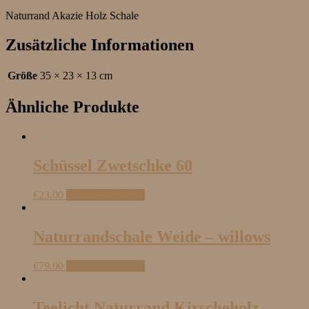
Naturrand Akazie Holz Schale
Zusätzliche Informationen
Größe
35 × 23 × 13 cm
Ähnliche Produkte
Schüssel Zwetschke 60
€
23.00
In den Warenkorb
Naturrandschale Weide – willows
€
79.00
In den Warenkorb
Teelicht Naturrand Kirscheholz