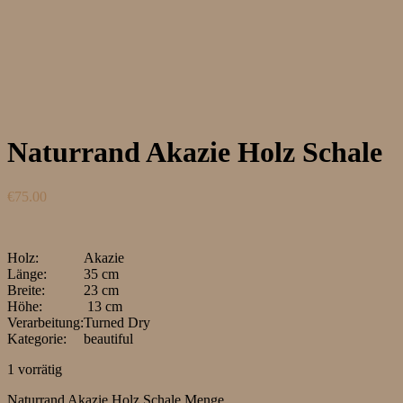
Naturrand Akazie Holz Schale
€
75.00
Holz:
Akazie
Länge:
35 cm
Breite:
23 cm
Höhe:
13 cm
Verarbeitung:
Turned Dry
Kategorie:
beautiful
1 vorrätig
Naturrand Akazie Holz Schale Menge