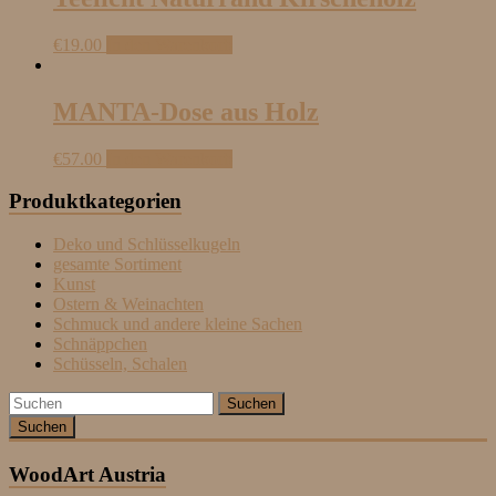
€
19.00
In den Warenkorb
MANTA-Dose aus Holz
€
57.00
In den Warenkorb
Produktkategorien
Deko und Schlüsselkugeln
gesamte Sortiment
Kunst
Ostern & Weinachten
Schmuck und andere kleine Sachen
Schnäppchen
Schüsseln, Schalen
Suchen
WoodArt Austria