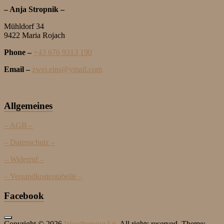
– Anja Stropnik –
Mühldorf 34
9422 Maria Rojach
Phone –
+43 676 9313 190
Email –
zwei.eins@ymail.com
Allgemeines
– AGB –
– Datenschutz –
– Widerruf –
– Versandkostentabelle –
Facebook
Copyright © 2026
WoodturningArt
. All rights reserved. Theme: