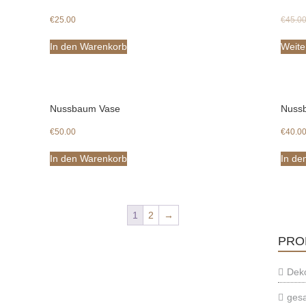
€
25.00
€
45.0
In den Warenkorb
Weite
Nussbaum Vase
Nuss
€
50.00
€
40.0
In den Warenkorb
In de
1
2
→
PRO
Deko
ges