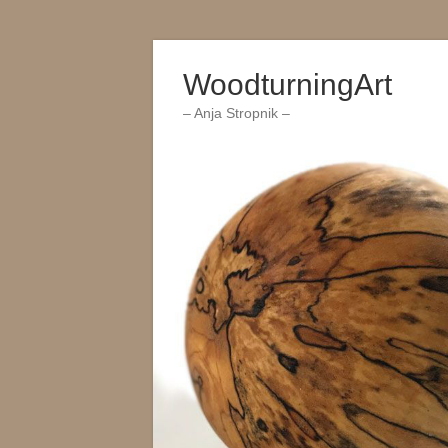
Zum
Inhalt
WoodturningArt
wechseln
– Anja Stropnik –