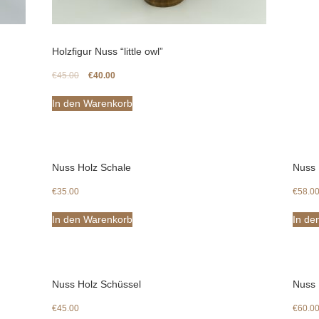
Holzfigur Nuss “little owl”
€
45.00
€
40.00
In den Warenkorb
Nuss Holz Schale
Nuss 
€
35.00
€
58.0
In den Warenkorb
In de
Nuss Holz Schüssel
Nuss 
€
45.00
€
60.0