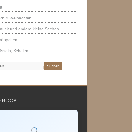
st
ern & Weinachten
muck und andere kleine Sachen
näppchen
sseln, Schalen
Suchen
EBOOK