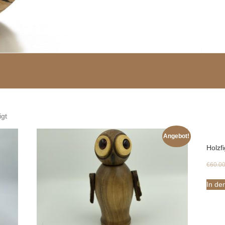
igt
Angebot!
Holzfi
€
60.0
In de