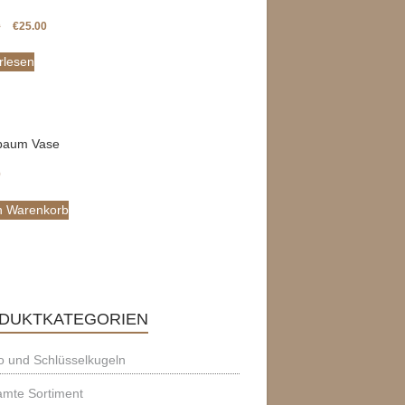
0
€
25.00
rlesen
baum Vase
0
n Warenkorb
DUKTKATEGORIEN
 und Schlüsselkugeln
amte Sortiment