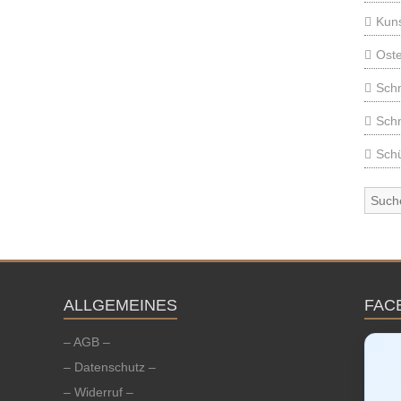
Kun
Ost
Sch
Sch
Schü
ALLGEMEINES
FAC
– AGB –
– Datenschutz –
– Widerruf –