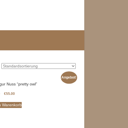
Angebot!
gur Nuss “pretty owl”
0
€
55.00
n Warenkorb