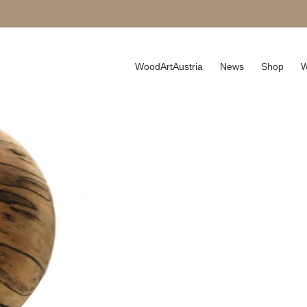
WoodArtAustria
News
Shop
W