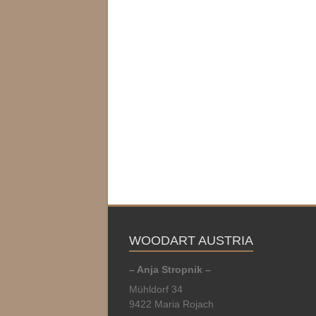
WOODART AUSTRIA
– Anja Stropnik –
Mühldorf 34
9422 Maria Rojach