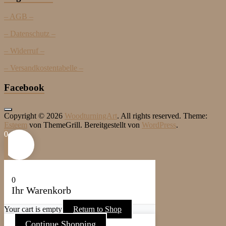
– AGB –
– Datenschutz –
– Widerruf –
– Versandkostentabelle –
Facebook
Copyright © 2026
WoodturningArt
. All rights reserved. Theme:
Esteem
von ThemeGrill. Bereitgestellt von
WordPress
.
0
0
Ihr Warenkorb
Your cart is empty
Return to Shop
Continue Shopping