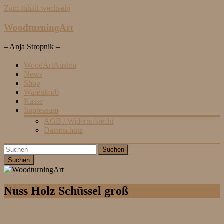
Zum Inhalt wechseln
WoodturningArt
– Anja Stropnik –
WoodArtAustria
News
Shop
Warenkorb
Kasse
Impressum
AGB / Widerrufsrecht
Datenschutz
Suchen
Nuss Holz Schüssel groß