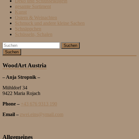
Deko und Schlüsselkugeln
gesamte Sortiment
Kunst
Ostern & Weinachten
Schmuck und andere kleine Sachen
Schnäppchen
Schüsseln, Schalen
Suchen
WoodArt Austria
– Anja Stropnik –
Mühldorf 34
9422 Maria Rojach
Phone –
+43 676 9313 190
Email –
zwei.eins@ymail.com
Allgemeines