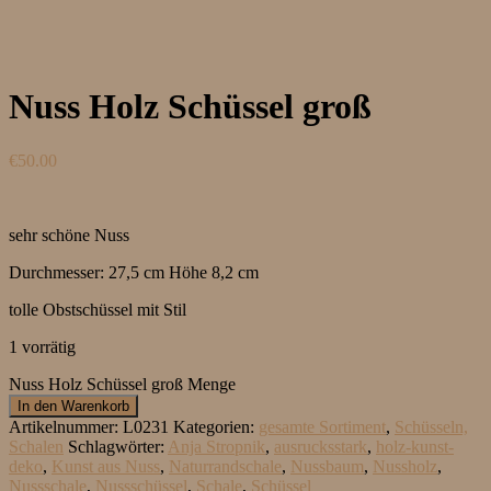
Nuss Holz Schüssel groß
€
50.00
sehr schöne Nuss
Durchmesser: 27,5 cm Höhe 8,2 cm
tolle Obstschüssel mit Stil
1 vorrätig
Nuss Holz Schüssel groß Menge
In den Warenkorb
Artikelnummer:
L0231
Kategorien:
gesamte Sortiment
,
Schüsseln,
Schalen
Schlagwörter:
Anja Stropnik
,
ausrucksstark
,
holz-kunst-
deko
,
Kunst aus Nuss
,
Naturrandschale
,
Nussbaum
,
Nussholz
,
Nussschale
,
Nussschüssel
,
Schale
,
Schüssel