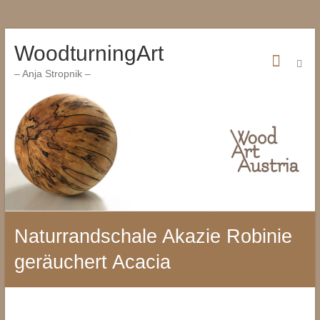
Zum
WoodturningArt
Inhalt
wechseln
– Anja Stropnik –
Naturrandschale Akazie Robinie
geräuchert Acacia