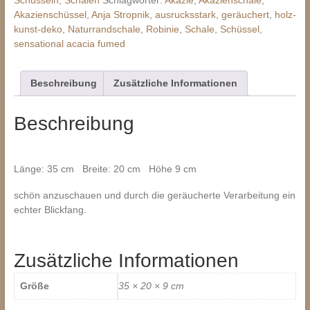
Acacia
Akazienschüssel
,
Anja Stropnik
,
ausrucksstark
,
geräuchert
,
holz-
Menge
kunst-deko
,
Naturrandschale
,
Robinie
,
Schale
,
Schüssel
,
sensational acacia fumed
Beschreibung
Zusätzliche Informationen
Beschreibung
Länge: 35 cm Breite: 20 cm Höhe 9 cm
schön anzuschauen und durch die geräucherte Verarbeitung ein
echter Blickfang.
Zusätzliche Informationen
Größe
35 × 20 × 9 cm