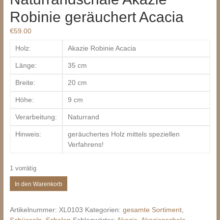
Robinie geräuchert Acacia
€
59.00
Holz:
Akazie Robinie Acacia
Länge:
35 cm
Breite:
20 cm
Höhe:
9 cm
Verarbeitung:
Naturrand
Hinweis:
geräuchertes Holz mittels speziellen
Verfahrens!
1 vorrätig
Naturrandschale
In den Warenkorb
Akazie
Robinie
Artikelnummer:
XL0103
Kategorien:
gesamte Sortiment
,
geräuchert
Schüsseln, Schalen
Schlagwörter:
Akazie
,
Akazienschale
,