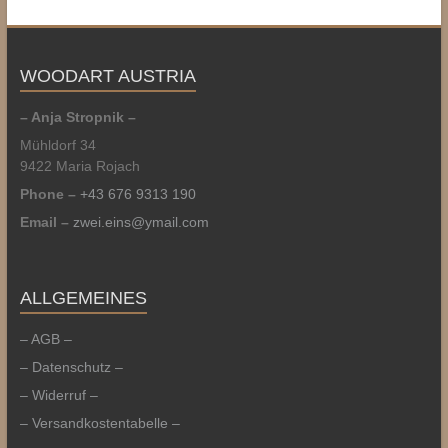
WOODART AUSTRIA
– Anja Stropnik –
Mühldorf 34
9422 Maria Rojach
Phone –
+43 676 9313 190
Email –
zwei.eins@ymail.com
ALLGEMEINES
– AGB –
– Datenschutz –
– Widerruf –
– Versandkostentabelle –