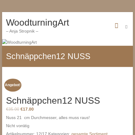
Zum
WoodturningArt
Inhalt
wechseln
– Anja Stropnik –
Schnäppchen12 NUSS
Angebot!
Schnäppchen12 NUSS
€
35.00
€
17.00
Nuss 21 cm Durchmesser, alles muss raus!
Nicht vorrätig
Artikelnummer:
12/17
Kategorien:
gesamte Sortiment
,